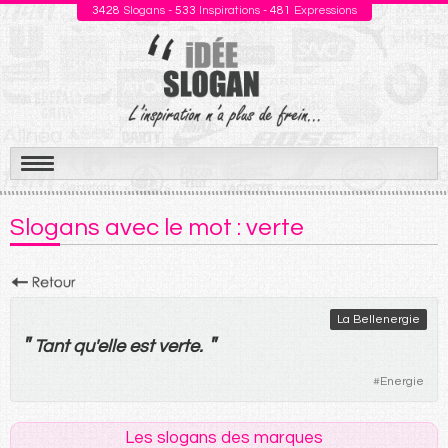
3428
Slogans -
533
Inspirations -
481
Expressions
Aller
au
Slogans avec le mot : verte
contenu
La Bellenergie
"
"
Tant
qu'
elle
est
verte
.
#
Energie
Les slogans des marques