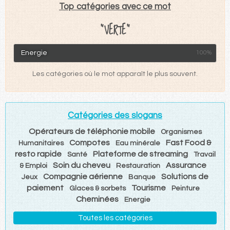
Top catégories avec ce mot
"VERTE"
Energie
100%
Les catégories où le mot apparaît le plus souvent.
Catégories des slogans
Opérateurs de téléphonie mobile
Organismes
Compotes
Fast Food &
Humanitaires
Eau minérale
resto rapide
Plateforme de streaming
Santé
Travail
Soin du cheveu
Assurance
& Emploi
Restauration
Compagnie aérienne
Solutions de
Jeux
Banque
paiement
Tourisme
Glaces & sorbets
Peinture
Cheminées
Energie
Toutes les catégories