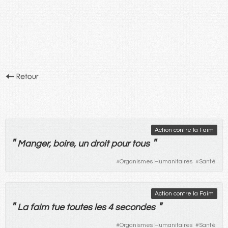
Action contre la Faim
"
"
Manger
,
boire
,
un
droit
pour
tous
#
Organismes Humanitaires
#
Santé
Action contre la Faim
"
"
La
faim
tue
toutes
les
4
secondes
#
Organismes Humanitaires
#
Santé