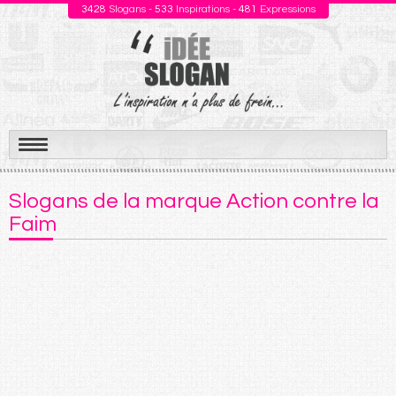
3428
Slogans -
533
Inspirations -
481
Expressions
Aller
au
Slogans de la marque Action contre la
contenu
Faim