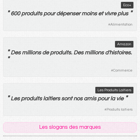
Eco+
"
"
600
produits
pour
dépenser
moins
et
vivre
plus
#
Alimentation
Amazon
"
Des
millions
de
produits
.
Des
millions
d'
histoires
.
"
#
Commerce
Les Produits Laitiers
"
"
Les
produits
laitiers
sont
nos
amis
pour
la
vie
#
Produits laitiers
Les slogans des marques