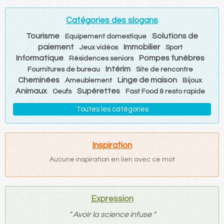
Catégories des slogans
Tourisme
Solutions de
Equipement domestique
paiement
Immobilier
Jeux vidéos
Sport
Informatique
Pompes funèbres
Résidences seniors
Intérim
Fournitures de bureau
Site de rencontre
Cheminées
Linge de maison
Ameublement
Bijoux
Animaux
Supérettes
Oeufs
Fast Food & resto rapide
Toutes les catégories
Inspiration
Aucune inspiration en lien avec ce mot
Expression
"
Avoir la science infuse
"