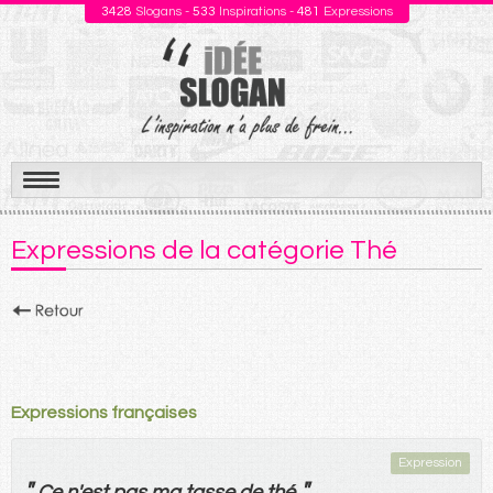
3428
Slogans -
533
Inspirations -
481
Expressions
Aller
au
Expressions de la catégorie Thé
contenu
Expressions françaises
Expression
"
"
Ce
n'
est
pas
ma
tasse
de
thé