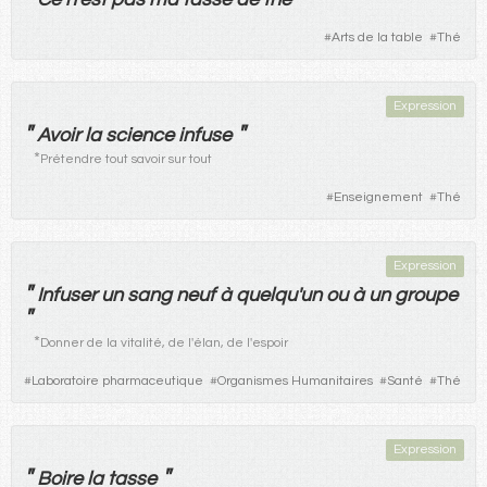
#
Arts de la table
#
Thé
Expression
"
"
Avoir
la
science
infuse
*
Prétendre tout savoir sur tout
#
Enseignement
#
Thé
Expression
"
Infuser
un
sang
neuf
à
quelqu'
un
ou
à
un
groupe
"
*
Donner de la vitalité, de l'élan, de l'espoir
#
Laboratoire pharmaceutique
#
Organismes Humanitaires
#
Santé
#
Thé
Expression
"
"
Boire
la
tasse