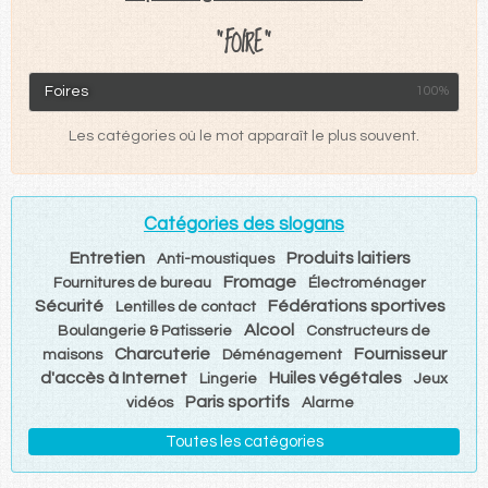
"FOIRE"
Foires
100%
Les catégories où le mot apparaît le plus souvent.
Catégories des slogans
Entretien
Produits laitiers
Anti-moustiques
Fromage
Fournitures de bureau
Électroménager
Sécurité
Fédérations sportives
Lentilles de contact
Alcool
Boulangerie & Patisserie
Constructeurs de
Charcuterie
Fournisseur
maisons
Déménagement
d'accès à Internet
Huiles végétales
Lingerie
Jeux
Paris sportifs
vidéos
Alarme
Toutes les catégories