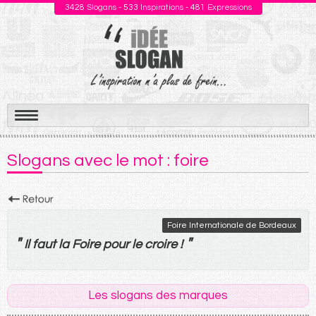
3428
Slogans -
533
Inspirations -
481
Expressions
Aller
au
Slogans avec le mot : foire
contenu
Foire Internationale de Bordeaux
"
"
Il
faut
la
Foire
pour
le
croire
!
Les slogans des marques