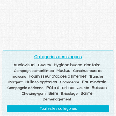
Catégories des slogans
Audiovisuel
Hygiène bucco-dentaire
Beauté
Médias
Compagnies maritimes
Constructeurs de
Fournisseur d'accès à Internet
maisons
Transfert
Huiles végétales
Eau minérale
d'argent
Commerce
Pâte à tartiner
Boisson
Compagnie aérienne
Jouets
Bière
Santé
Chewing-gum
Bricolage
Déménagement
Toutes les catégories