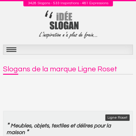
3428
Slogans -
533
Inspirations -
481
Expressions
Aller
au
Slogans de la marque Ligne Roset
contenu
Ligne Roset
"
Meubles
,
objets
,
textiles
et
délires
pour
la
"
maison