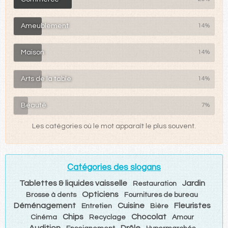
Ameublement
14%
Maison
14%
Arts de la table
14%
Beauté
7%
Les catégories où le mot apparaît le plus souvent.
Catégories des slogans
Tablettes & liquides vaisselle
Jardin
Restauration
Opticiens
Brosse à dents
Fournitures de bureau
Déménagement
Cuisine
Fleuristes
Entretien
Bière
Chips
Chocolat
Cinéma
Recyclage
Amour
Audition
Drôle