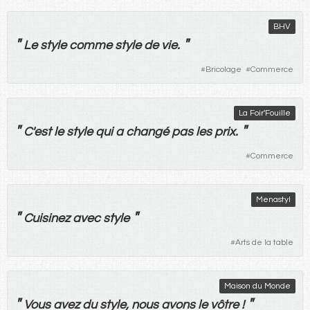
BHV
"
"
Le
style
comme
style
de
vie
.
#
Bricolage
#
Commerce
La Foir'Fouille
"
"
C'
est
le
style
qui
a
changé
pas
les
prix
.
#
Commerce
Menastyl
"
"
Cuisinez
avec
style
#
Arts de la table
Maison du Monde
"
"
Vous
avez
du
style
,
nous
avons
le
vôtre
!