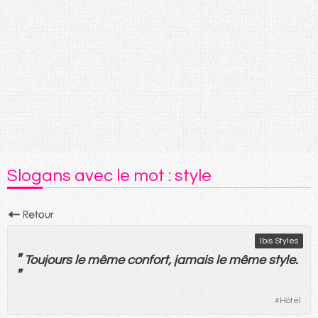
Slogans avec le mot : style
Ibis Styles
"
Toujours
le
même
confort
,
jamais
le
même
style
.
"
#
Hôtel