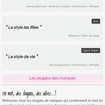
#
Ameublement
#
Arts de la table
#
Commerce
#
Maison
Axe
"
"
Le
style
les
filles
#
Beauté
#
Soin du corps
Ligne Roset
"
"
Le
style
de
vie
#
Ameublement
#
Commerce
#
Maison
Les slogans des marques
Un mot, des slogans, des idées...!
Retrouvez tous les slogans de marques qui contiennent le mot en