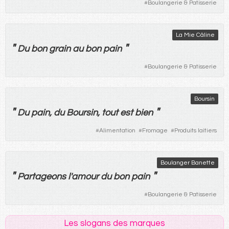
#
Boulangerie & Patisserie
La Mie Câline
"
"
Du
bon
grain
au
bon
pain
#
Boulangerie & Patisserie
Boursin
"
"
Du
pain
,
du
Boursin,
tout
est
bien
#
Alimentation
#
Fromage
#
Produits laitiers
Boulanger Banette
"
"
Partageons
l'
amour
du
bon
pain
#
Boulangerie & Patisserie
Les slogans des marques