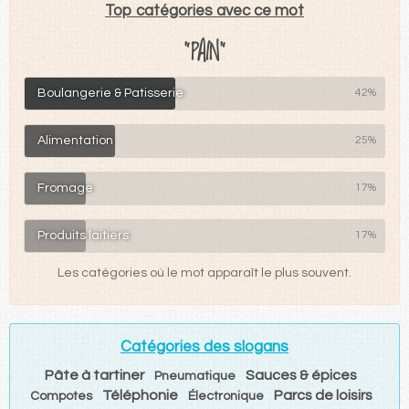
Top catégories avec ce mot
"PAIN"
Boulangerie & Patisserie
42%
Alimentation
25%
Fromage
17%
Produits laitiers
17%
Les catégories où le mot apparaît le plus souvent.
Catégories des slogans
Pâte à tartiner
Sauces & épices
Pneumatique
Téléphonie
Parcs de loisirs
Compotes
Électronique