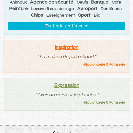
Agence de sécurité
Banque
Animaux
Oeufs
Café
Peinture
Aéroport
Lessive & soin du linge
Dentifrices
Chips
Sport
Enseignement
Bio
Toutes les catégories
Inspiration
"
La maison du pain chaud
"
#
Boulangerie & Patisserie
Expression
"
Avoir du pain sur la planche
"
#
Boulangerie & Patisserie