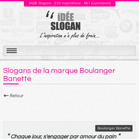
3428
Slogans -
533
Inspirations -
481
Expressions
Aller
au
Slogans de la marque Boulanger
contenu
Banette
Boulanger Banette
"
"
Chaque
jour
, s'
engager
par
amour
du
pain