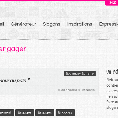
3428
il
Générateur
Slogans
Inspirations
Expressi
u
 engager
Un mot
Boulanger Banette
"
Retrou
mour
du
pain
contie
#
Boulangerie & Patisserie
expres
lien a
faire 
slogan
gement
Engager
Engagés
Engagez