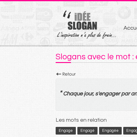
Aller
Accue
au
conten
Slogans avec le mot :
"
Chaque
jour
, s'
engager
par
a
Les mots en relation
Engage
Engagé
Engagée
Enga