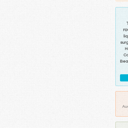
r
li
sur
H
C
Bea
Au