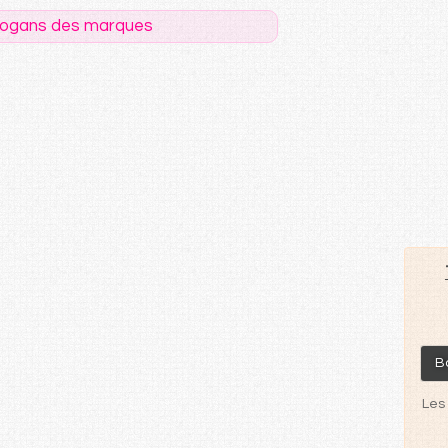
logans des marques
Bo
Les 