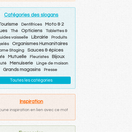
Catégories des slogans
Tourisme
Moto & 2
Dentifrices
oues
Opticiens
Thé
Tablettes &
Librairie
quides vaisselle
Produits
Organismes Humanitaires
gelés
Sauces & épices
ome Staging
Mutuelle
Bijoux
afé
Fleuristes
Menuiserie
uté
Linge de maison
Grands magasins
Presse
Toutes les catégories
Inspiration
cune inspiration en lien avec ce mot