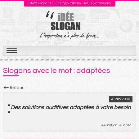
3428
Slogans -
533
Inspirations -
481
Expressions
Aller
au
Slogans avec le mot : adaptées
contenu
Audio 2000
"
Des
solutions
auditives
adaptées
à
votre
besoin
"
#
Audition
#
Santé