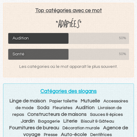
Top catégories avec ce mot
"ADAPTÉES"
Audition
50%
Santé
50%
Les catégories où le mot apparaît le plus souvent.
Catégories des slogans
Linge de maison
Mutuelle
Papier toilette
Accessoires
Soda
Audition
de mode
Fleuristes
Livraison de
Constructeurs de maisons
repas
Sauces & épices
Jardin
Literie
Bagagerie
Biscuit & Gâteau
Fournitures de bureau
Agence de
Décoration murale
voyage
Auto-école
Presse
Dentifrices