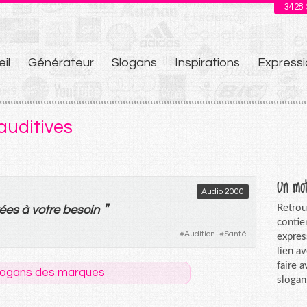
3428
il
Générateur
Slogans
Inspirations
Expressi
u
auditives
Un mot
Audio 2000
"
Retrou
ées
à
votre
besoin
contie
#
Audition
#
Santé
expres
lien a
faire 
logans des marques
slogan