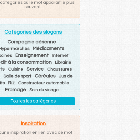
catégories où le mot apparaît le plus
souvent.
Catégories des slogans
Compagnie aérienne
Médicaments
Hypermarchés
Enseignement
scines
Internet
dit à la consommation
Librairie
its
Service
Cuisine
Chaussures
V
Céréales
Salle de sport
Jus de
Riz
its
Constructeur automobile
Fromage
Soin du visage
Toutes les catégories
Inspiration
cune inspiration en lien avec ce mot