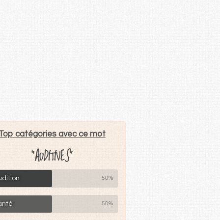
Top catégories avec ce mot
"AUDITIVES"
dition
50%
anté
50%