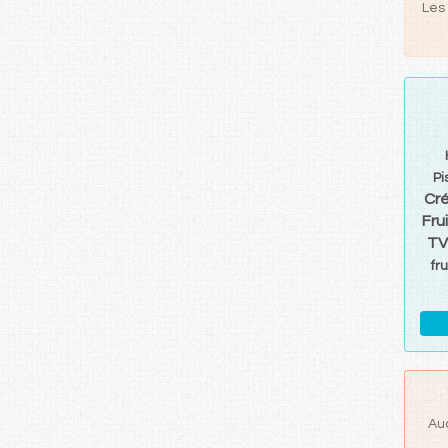
Les 
Pi
Cré
Fru
T
fru
Au