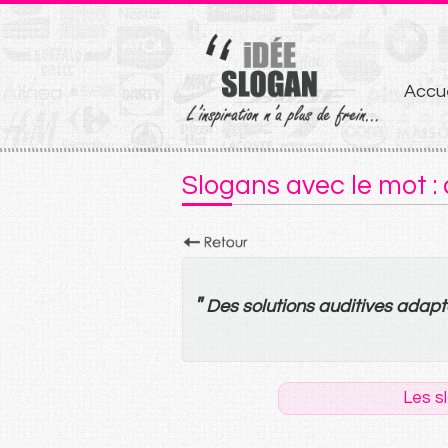
Aller
Accue
au
conten
Slogans avec le mot : 
"
Des
solutions
auditives
adapt
Les s