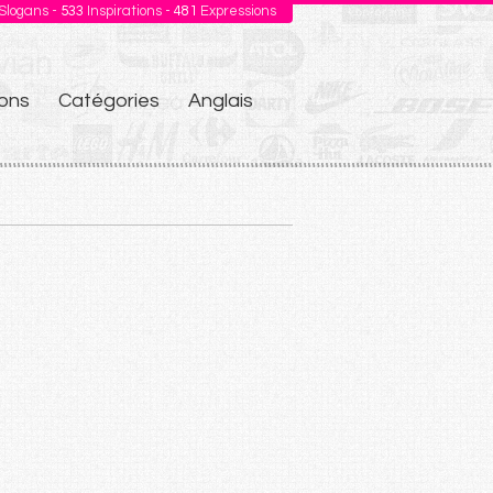
Slogans -
533
Inspirations -
481
Expressions
ons
Catégories
Anglais