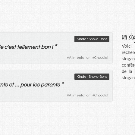
Un slo
Kinder Shoko-Bons
"
Voici
e
c'
est
tellement
bon
!
recher
#
Alimentation
#
Chocolat
sloga
confèr
de la
Kinder Shoko-Bons
slogan
"
nts
et
…
pour
les
parents
#
Alimentation
#
Chocolat