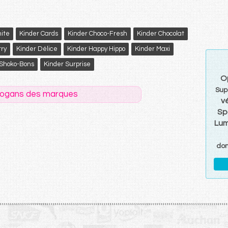
ite
Kinder Cards
Kinder Choco-Fresh
Kinder Chocolat
try
Kinder Délice
Kinder Happy Hippo
Kinder Maxi
 Shoko-Bons
Kinder Surprise
O
Sup
logans des marques
v
Sp
Lum
do