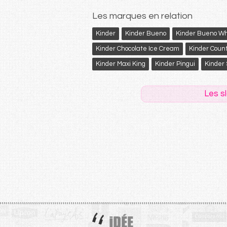
Les marques en relation
Kinder
Kinder Bueno
Kinder Bueno Wh
Kinder Chocolate Ice Cream
Kinder Coun
Kinder Maxi King
Kinder Pingui
Kinder
Les s