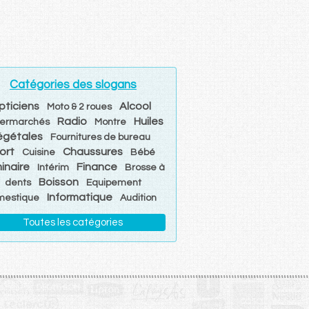
Catégories des slogans
pticiens
Alcool
Moto & 2 roues
Radio
Huiles
ermarchés
Montre
égétales
Fournitures de bureau
ort
Chaussures
Cuisine
Bébé
inaire
Finance
Intérim
Brosse à
Boisson
dents
Equipement
Informatique
mestique
Audition
Toutes les catégories