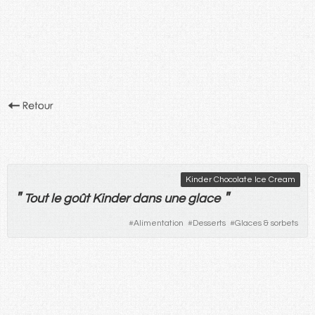
Kinder Chocolate Ice Cream
"
"
Tout
le
goût
Kinder
dans
une
glace
#
Alimentation
#
Desserts
#
Glaces & sorbets