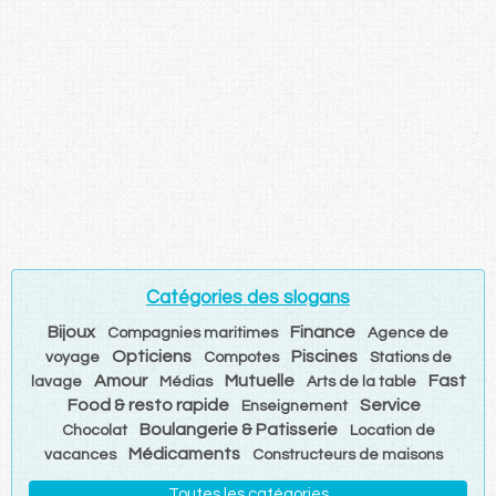
Catégories des slogans
Bijoux
Finance
Compagnies maritimes
Agence de
Opticiens
Piscines
voyage
Compotes
Stations de
Amour
Mutuelle
Fast
lavage
Médias
Arts de la table
Food & resto rapide
Service
Enseignement
Boulangerie & Patisserie
Chocolat
Location de
Médicaments
vacances
Constructeurs de maisons
Toutes les catégories