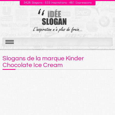
3428
Slogans -
533
Inspirations -
481
Expressions
Aller
au
Slogans de la marque Kinder
contenu
Chocolate Ice Cream