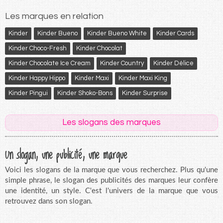
Les marques en relation
Kinder
Kinder Bueno
Kinder Bueno White
Kinder Cards
Kinder Choco-Fresh
Kinder Chocolat
Kinder Chocolate Ice Cream
Kinder Country
Kinder Délice
Kinder Happy Hippo
Kinder Maxi
Kinder Maxi King
Kinder Pingui
Kinder Shoko-Bons
Kinder Surprise
Les slogans des marques
Un slogan, une publicité, une marque
Voici les slogans de la marque que vous recherchez. Plus qu'une
simple phrase, le slogan des publicités des marques leur confère
une identité, un style. C'est l'univers de la marque que vous
retrouvez dans son slogan.