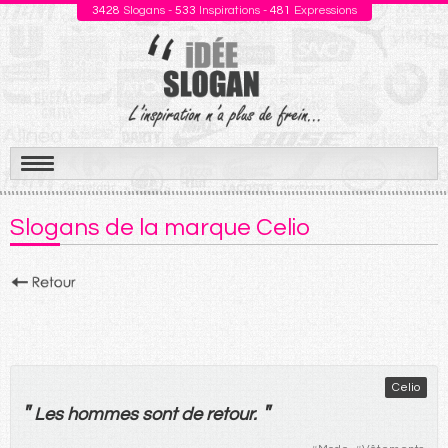
3428
Slogans -
533
Inspirations -
481
Expressions
Aller
au
Slogans de la marque Celio
contenu
Celio
"
"
Les
hommes
sont
de
retour
.