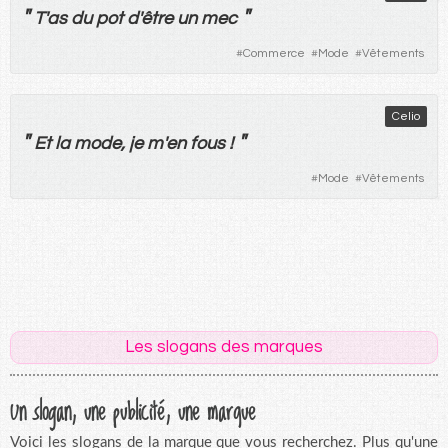
"
"
T'
as
du
pot
d'
être
un
mec
#
Commerce
#
Mode
#
Vêtements
Celio
"
"
Et
la
mode
,
je
m'
en
fous
!
#
Mode
#
Vêtements
Les slogans des marques
Un slogan, une publicité, une marque
Voici les slogans de la marque que vous recherchez. Plus qu'une