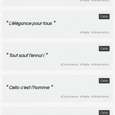
#
Mode
#
Vêtements
Celio
"
"
L'
élégance
pour
tous
#
Mode
#
Vêtements
Celio
"
"
Tout
sauf
l'
ennui
!
#
Commerce
#
Mode
#
Vêtements
Celio
"
"
Celio c'
est
l’
homme
#
Commerce
#
Mode
#
Vêtements
Celio