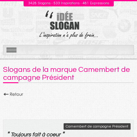
3428
Slogans -
533
Inspirations -
481
Expressions
Aller
au
Slogans de la marque Camembert de
contenu
campagne Président
Camembert de campagne Président
"
"
Toujours
fait
à
coeur