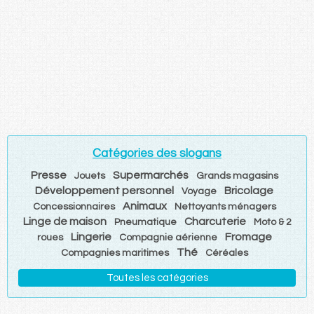
Catégories des slogans
Presse
Supermarchés
Jouets
Grands magasins
Développement personnel
Bricolage
Voyage
Animaux
Concessionnaires
Nettoyants ménagers
Linge de maison
Charcuterie
Pneumatique
Moto & 2
Lingerie
Fromage
roues
Compagnie aérienne
Thé
Compagnies maritimes
Céréales
Toutes les catégories