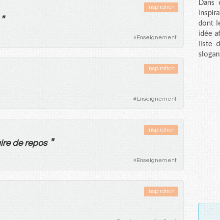
Dans c
Inspiration
inspir
"
dont l
idée a
#
Enseignement
liste 
slogan
Inspiration
#
Enseignement
Inspiration
"
ire
de
repos
#
Enseignement
Inspiration