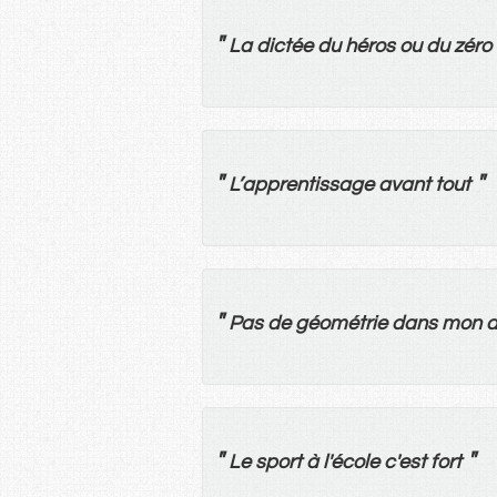
"
La
dictée
du
héros
ou
du
zéro
"
"
L’
apprentissage
avant
tout
"
Pas
de
géométrie
dans
mon
a
"
"
Le
sport
à
l'
école
c'
est
fort