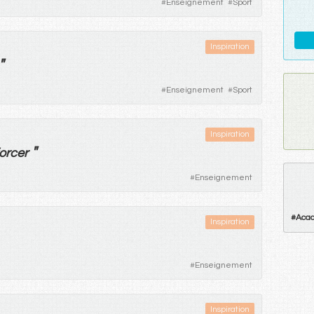
#
Enseignement
#
Sport
Inspiration
"
#
Enseignement
#
Sport
Inspiration
"
orcer
#
Enseignement
#
Aca
Inspiration
#
Enseignement
Inspiration