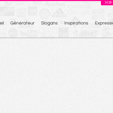
3428
il
Générateur
Slogans
Inspirations
Expressi
u