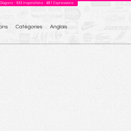
Slogans -
533
Inspirations -
481
Expressions
ons
Catégories
Anglais