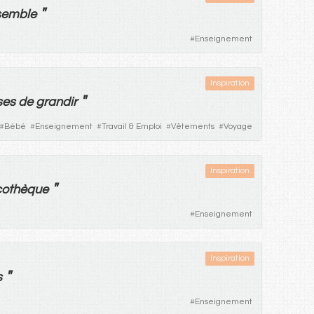
"
semble
#
Enseignement
Inspiration
"
ses
de
grandir
#
Bébé
#
Enseignement
#
Travail & Emploi
#
Vêtements
#
Voyage
Inspiration
"
cothèque
#
Enseignement
Inspiration
"
s
#
Enseignement