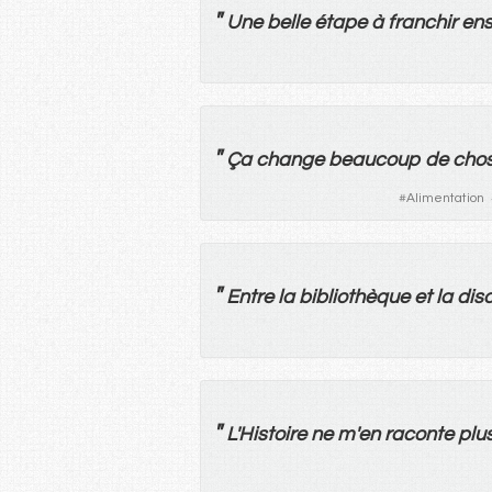
"
Une
belle
étape
à
franchir
en
"
Ça
change
beaucoup
de
cho
#
Alimentation
"
Entre
la
bibliothèque
et
la
dis
"
L'
Histoire
ne
m'
en
raconte
plu