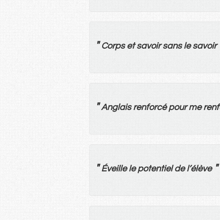
"
Corps
et
savoir
sans
le
savoir
"
Anglais
renforcé
pour
me
renf
"
"
Éveille
le
potentiel
de
l’
élève