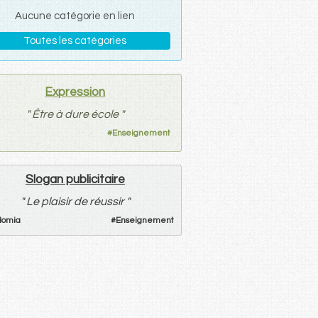
Aucune catégorie en lien
Toutes les catégories
Expression
"
Être à dure école
"
#
Enseignement
Slogan publicitaire
"
Le plaisir de réussir
"
domia
#
Enseignement