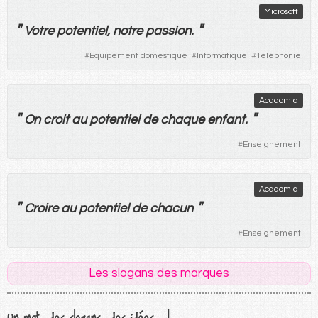
Microsoft
"
"
Votre
potentiel
,
notre
passion
.
#
Equipement domestique
#
Informatique
#
Téléphonie
Acadomia
"
"
On
croit
au
potentiel
de
chaque
enfant
.
#
Enseignement
Acadomia
"
"
Croire
au
potentiel
de
chacun
#
Enseignement
Les slogans des marques
Un mot, des slogans, des idées...!