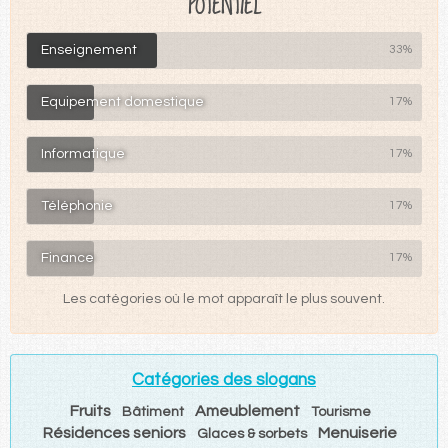
"POTENTIEL"
Enseignement
33%
Equipement domestique
17%
Informatique
17%
Téléphonie
17%
Finance
17%
Les catégories où le mot apparaît le plus souvent.
Catégories des slogans
Fruits
Ameublement
Bâtiment
Tourisme
Résidences seniors
Menuiserie
Glaces & sorbets