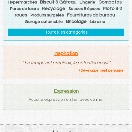
Biscuit & Gâteau
Compotes
Hypermarchés
Lingerie
Recyclage
Moto & 2
Parcs de loisirs
Sauces & épices
roues
Fournitures de bureau
Produits surgelés
Bricolage
Garage automobile
Librairie
Toutes les catégories
Inspiration
"
Le temps est précieux, le potentiel aussi
"
#
Développement personnel
Expression
Aucune expression en lien avec ce mot