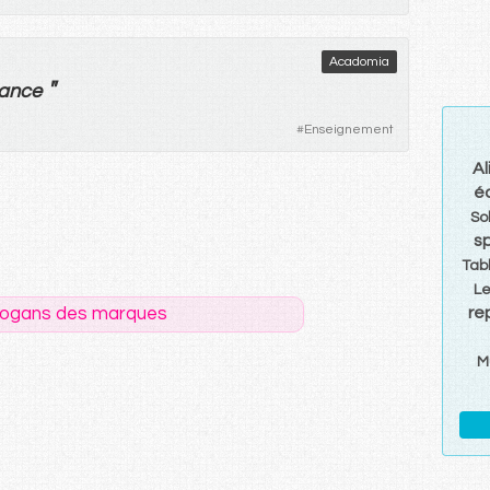
Acadomia
"
iance
#
Enseignement
Al
é
So
s
Tabl
Le
logans des marques
re
M