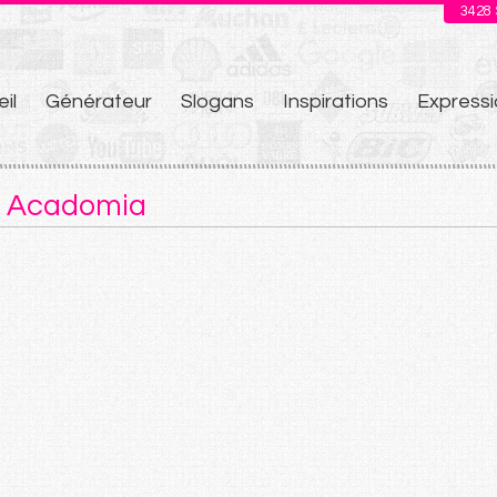
3428
il
Générateur
Slogans
Inspirations
Expressi
u
e Acadomia