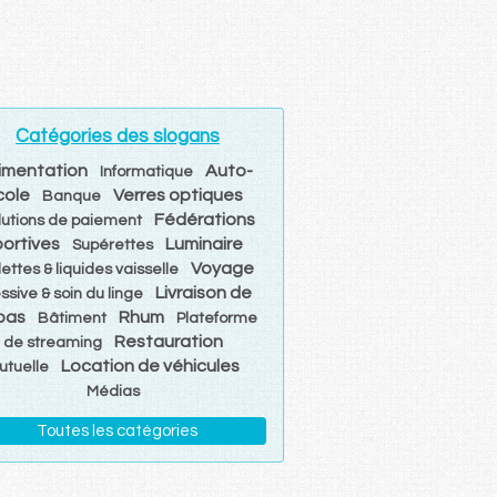
Catégories des slogans
imentation
Auto-
Informatique
cole
Verres optiques
Banque
Fédérations
lutions de paiement
portives
Luminaire
Supérettes
Voyage
ettes & liquides vaisselle
Livraison de
ssive & soin du linge
pas
Rhum
Bâtiment
Plateforme
Restauration
de streaming
Location de véhicules
utuelle
Médias
Toutes les catégories