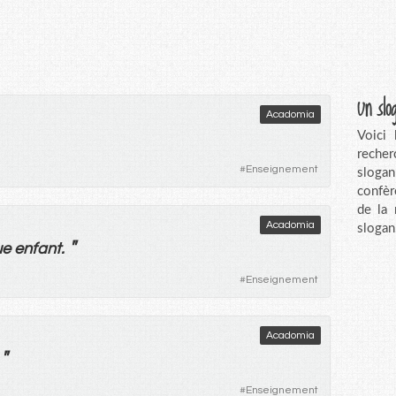
Un slo
Acadomia
Voici
recher
#
Enseignement
sloga
confèr
de la
Acadomia
slogan
"
ue
enfant
.
#
Enseignement
Acadomia
"
#
Enseignement