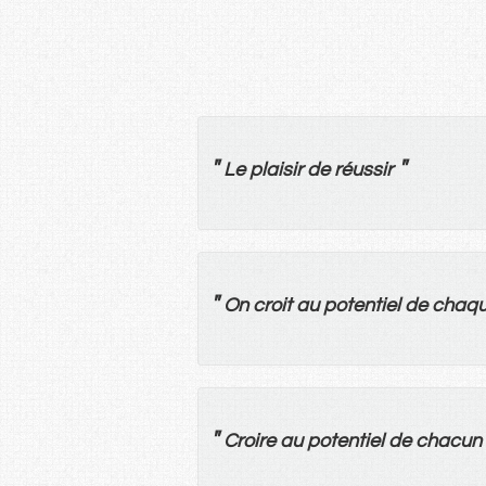
"
"
Le
plaisir
de
réussir
"
On
croit
au
potentiel
de
chaq
"
Croire
au
potentiel
de
chacun