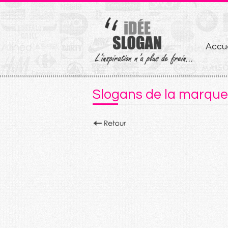
Aller
Accue
au
conten
Slogans de la marqu