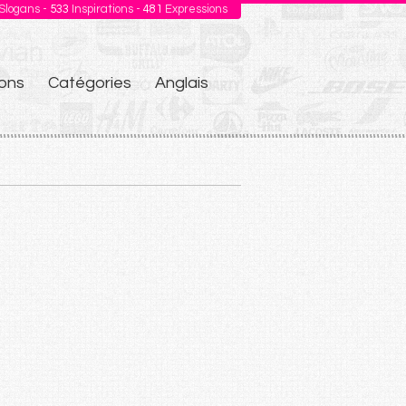
Slogans -
533
Inspirations -
481
Expressions
ons
Catégories
Anglais