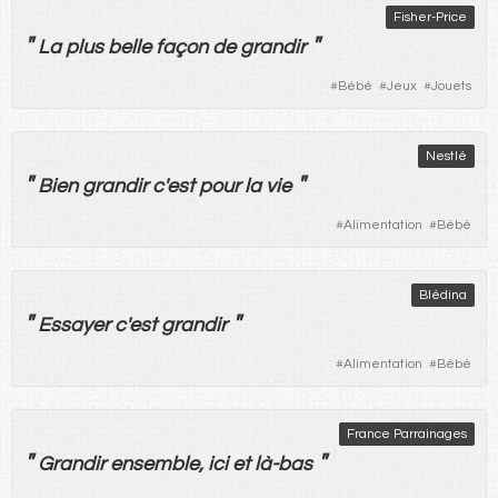
Fisher-Price
"
"
La
plus
belle
façon
de
grandir
#
Bébé
#
Jeux
#
Jouets
Nestlé
"
"
Bien
grandir
c'
est
pour
la
vie
#
Alimentation
#
Bébé
Blédina
"
"
Essayer
c'
est
grandir
#
Alimentation
#
Bébé
France Parrainages
"
"
Grandir
ensemble
,
ici
et
là-bas