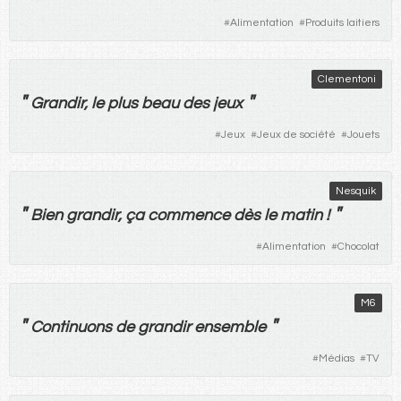
#
Alimentation
#
Produits laitiers
Clementoni
"
"
Grandir
,
le
plus
beau
des
jeux
#
Jeux
#
Jeux de société
#
Jouets
Nesquik
"
"
Bien
grandir
,
ça
commence
dès
le
matin
!
#
Alimentation
#
Chocolat
M6
"
"
Continuons
de
grandir
ensemble
#
Médias
#
TV