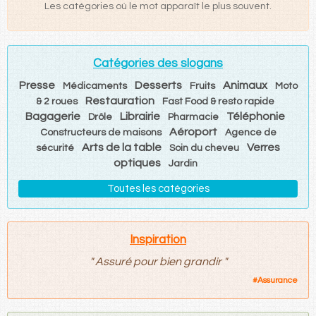
Les catégories où le mot apparaît le plus souvent.
Catégories des slogans
Presse
Desserts
Animaux
Médicaments
Fruits
Moto
Restauration
& 2 roues
Fast Food & resto rapide
Bagagerie
Librairie
Téléphonie
Drôle
Pharmacie
Aéroport
Constructeurs de maisons
Agence de
Arts de la table
Verres
sécurité
Soin du cheveu
optiques
Jardin
Toutes les catégories
Inspiration
"
Assuré pour bien grandir
"
#
Assurance