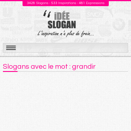
3428
Slogans -
533
Inspirations -
481
Expressions
Aller
au
Slogans avec le mot : grandir
contenu