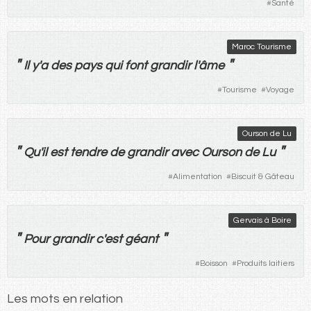
#
Santé
Maroc Tourisme
"
"
Il
y
'
a
des
pays
qui
font
grandir
l'
âme
#
Tourisme
#
Voyage
Ourson de Lu
"
"
Qu'
il
est
tendre
de
grandir
avec
Ourson
de
Lu
#
Alimentation
#
Biscuit & Gâteau
Gervais à Boire
"
"
Pour
grandir
c'
est
géant
#
Boisson
#
Produits laitiers
Les mots en relation