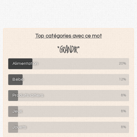
Top catégories avec ce mot
"GRANDIR"
Alimentation
20%
Bébé
12%
Produits laitiers
8%
Jeux
8%
Jouets
8%