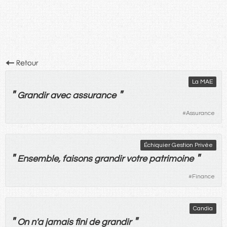
La MAE
"
"
Grandir
avec
assurance
#
Assurance
Échiquier Gestion Privée
"
"
Ensemble
,
faisons
grandir
votre
patrimoine
#
Finance
Candia
"
"
On
n'
a
jamais
fini
de
grandir