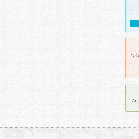
"
Pa
Auc