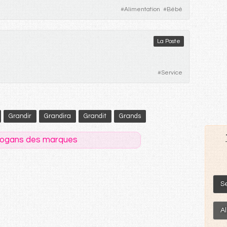
#
Alimentation
#
Bébé
La Poste
#
Service
Grandir
Grandira
Grandit
Grands
logans des marques
S
A