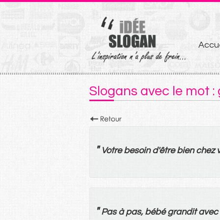
Aller
Accue
au
conten
Slogans avec le mot :
"
Votre
besoin
d'
être
bien
chez
"
Pas
à
pas
, bébé
grandit
avec