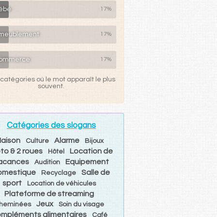
ébé
17%
meublement
17%
ommerce
17%
catégories où le mot apparaît le plus
souvent.
Catégories des slogans
aison
Alarme
Culture
Bijoux
to & 2 roues
Location de
Hôtel
acances
Equipement
Audition
omestique
Salle de
Recyclage
sport
Location de véhicules
Plateforme de streaming
Jeux
heminées
Soin du visage
mpléments alimentaires
Café