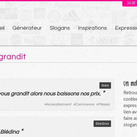
3428
il
Générateur
Slogans
Inspirations
Expressi
u
 grandit
Un mot
Ikéa
"
Retrou
vous
grandit
alors
nous
baissons
nos
prix
.
contie
#
Ameublement
#
Commerce
#
Maison
expres
lien a
faire 
Blédina
slogan
"
Blédina