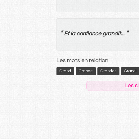
"
"
Et
la
confiance
grandit
...
Les mots en relation
Grand
Grande
Grandes
Grandi
Les s