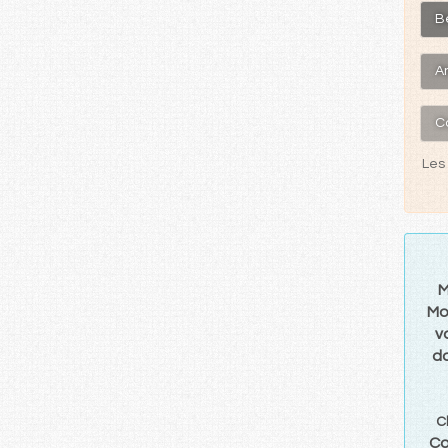
B
A
C
Les 
M
Mo
v
d
C
Co