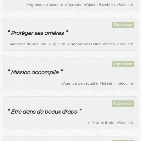
#
Agence de sécurité
#
Desserts
#
Glaces & sorbets
#
Sécurité
Expression
"
"
Protéger
ses
arrières
#
Agence de sécurité
#
Logiciels
#
Organismes Humanitaires
#
Sécurité
Expression
"
"
Mission
accomplie
#
Agence de sécurité
#
Intérim
#
Sécurité
Expression
"
"
Être
dans
de
beaux
draps
#
Hôtel
#
Literie
#
Sécurité