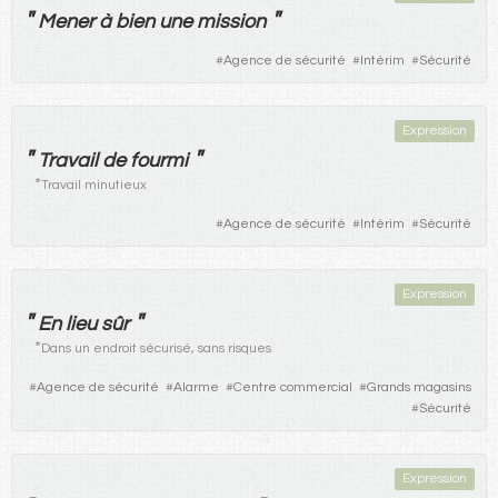
"
"
Mener
à
bien
une
mission
#
Agence de sécurité
#
Intérim
#
Sécurité
Expression
"
"
Travail
de
fourmi
*
Travail minutieux
#
Agence de sécurité
#
Intérim
#
Sécurité
Expression
"
"
En
lieu
sûr
*
Dans un endroit sécurisé, sans risques
#
Agence de sécurité
#
Alarme
#
Centre commercial
#
Grands magasins
#
Sécurité
Expression