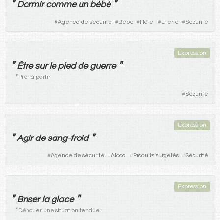
"
"
Dormir
comme
un
bébé
#
Agence de sécurité
#
Bébé
#
Hôtel
#
Literie
#
Sécurité
Expression
"
"
Être
sur
le
pied
de
guerre
*
Prêt à partir
#
Sécurité
Expression
"
"
Agir
de
sang-froid
#
Agence de sécurité
#
Alcool
#
Produits surgelés
#
Sécurité
Expression
"
"
Briser
la
glace
*
Dénouer une situation tendue.