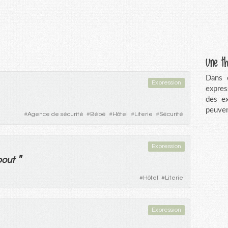
Une th
Dans c
Expression
expres
des ex
peuven
#
Agence de sécurité
#
Bébé
#
Hôtel
#
Literie
#
Sécurité
Expression
"
out
#
Hôtel
#
Literie
Expression