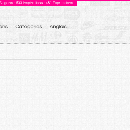
Slogans -
533
Inspirations -
481
Expressions
ons
Catégories
Anglais