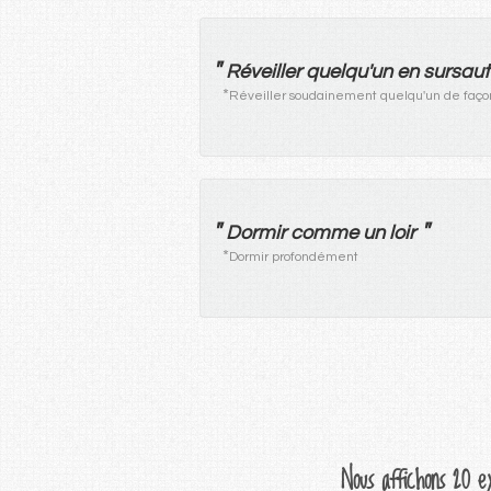
"
Réveiller
quelqu'un
en
sursaut
*
Réveiller soudainement quelqu'un de façon
"
"
Dormir
comme
un
loir
*
Dormir profondément
Nous affichons 20 e