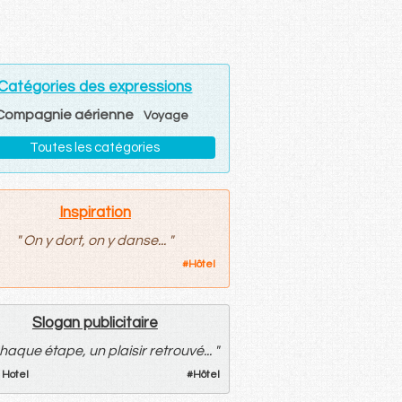
Catégories des expressions
Compagnie aérienne
Voyage
Toutes les catégories
Inspiration
"
On y dort, on y danse...
"
#
Hôtel
Slogan publicitaire
haque étape, un plaisir retrouvé...
"
 Hotel
#
Hôtel