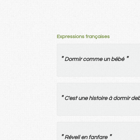
Expressions françaises
"
"
Dormir
comme
un
bébé
"
C'
est
une
histoire
à
dormir
deb
"
"
Réveil
en
fanfare