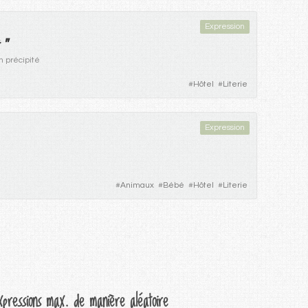
Expression
"
 précipité
#
Hôtel
#
Literie
Expression
#
Animaux
#
Bébé
#
Hôtel
#
Literie
xpressions max. de manière aléatoire