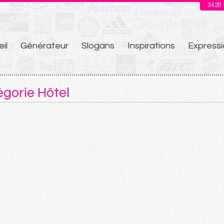
3428
il
Générateur
Slogans
Inspirations
Expressi
u
égorie Hôtel