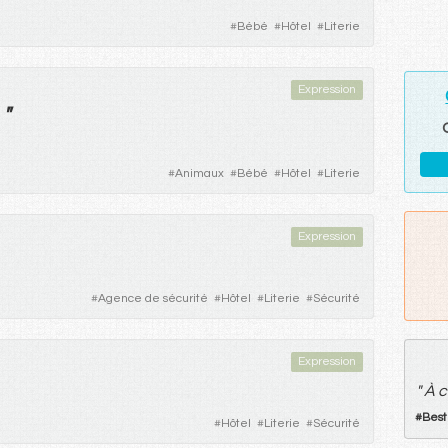
#
Bébé
#
Hôtel
#
Literie
Expression
"
#
Animaux
#
Bébé
#
Hôtel
#
Literie
Expression
#
Agence de sécurité
#
Hôtel
#
Literie
#
Sécurité
Expression
"
À c
#
Best
#
Hôtel
#
Literie
#
Sécurité