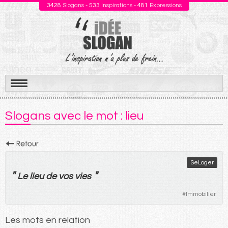
3428
Slogans -
533
Inspirations -
481
Expressions
Aller
au
Slogans avec le mot : lieu
contenu
SeLoger
"
"
Le
lieu
de
vos
vies
#
Immobilier
Les mots en relation