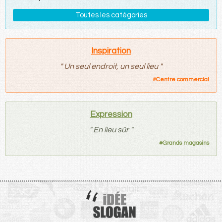
Toutes les catégories
Inspiration
"
Un seul endroit, un seul lieu
"
#
Centre commercial
Expression
"
En lieu sûr
"
#
Grands magasins