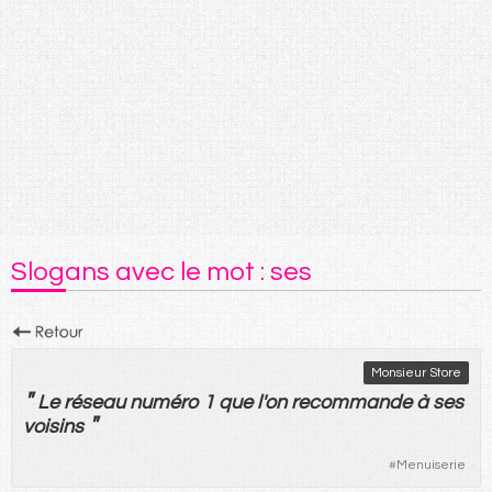
Slogans avec le mot : ses
Monsieur Store
"
Le
réseau
numéro
1
que
l'
on
recommande
à
ses
"
voisins
#
Menuiserie