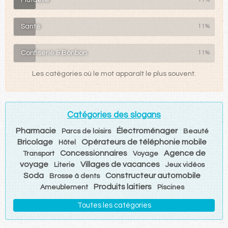
Santé
11%
Confiserie & Bonbon
11%
Les catégories où le mot apparaît le plus souvent.
Catégories des slogans
Pharmacie
Électroménager
Parcs de loisirs
Beauté
Bricolage
Opérateurs de téléphonie mobile
Hôtel
Concessionnaires
Agence de
Transport
Voyage
voyage
Villages de vacances
Literie
Jeux vidéos
Soda
Constructeur automobile
Brosse à dents
Produits laitiers
Ameublement
Piscines
Toutes les catégories