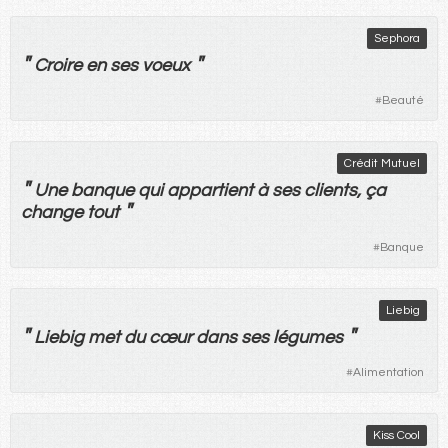
Sephora
"
"
Croire
en
ses
voeux
#
Beauté
Crédit Mutuel
"
Une
banque
qui
appartient
à
ses
clients
,
ça
"
change
tout
#
Banque
Liebig
"
"
Liebig
met
du
cœur
dans
ses
légumes
#
Alimentation
Kiss Cool