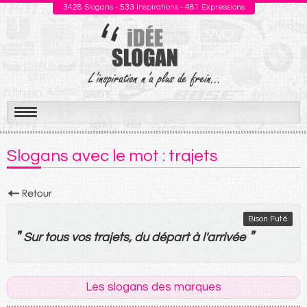
3428
Slogans -
533
Inspirations -
481
Expressions
Aller
au
Slogans avec le mot : trajets
contenu
Bison Futé
"
"
Sur
tous
vos
trajets
,
du
départ
à
l'
arrivée
Les slogans des marques