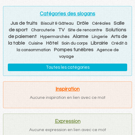
Catégories des slogans
Jus de fruits
Drôle
Salle
Biscuit & Gâteau
Céréales
de sport
TV
Solutions
Charcuterie
Site de rencontre
de paiement
Alarme
Arts de
Hypermarchés
Lingerie
la table
Hôtel
Librairie
Cuisine
Soin du corps
Crédit à
Pompes funèbres
la consommation
Agence de
voyage
Toutes les catégories
Inspiration
Aucune inspiration en lien avec ce mot
Expression
Aucune expression en lien avec ce mot