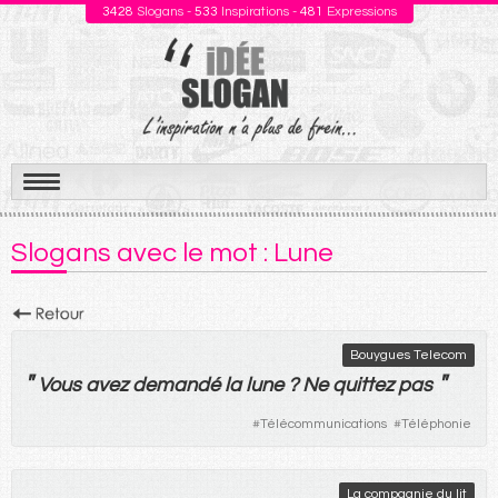
3428
Slogans -
533
Inspirations -
481
Expressions
Aller
au
Slogans avec le mot : Lune
contenu
Bouygues Telecom
"
"
Vous
avez
demandé
la
lune
?
Ne
quittez
pas
#
Télécommunications
#
Téléphonie
La compagnie du lit