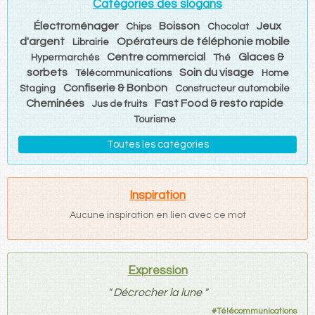
Catégories des slogans
Électroménager
Boisson
Jeux
Chips
Chocolat
d'argent
Opérateurs de téléphonie mobile
Librairie
Centre commercial
Glaces &
Hypermarchés
Thé
sorbets
Soin du visage
Télécommunications
Home
Confiserie & Bonbon
Staging
Constructeur automobile
Cheminées
Fast Food & resto rapide
Jus de fruits
Tourisme
Toutes les catégories
Inspiration
Aucune inspiration en lien avec ce mot
Expression
"
Décrocher la lune
"
#
Télécommunications