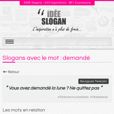
3428
Slogans -
533
Inspirations -
481
Expressions
Aller
au
Slogans avec le mot : demandé
contenu
Bouygues Telecom
"
"
Vous
avez
demandé
la
lune
?
Ne
quittez
pas
#
Télécommunications
#
Téléphonie
Les mots en relation