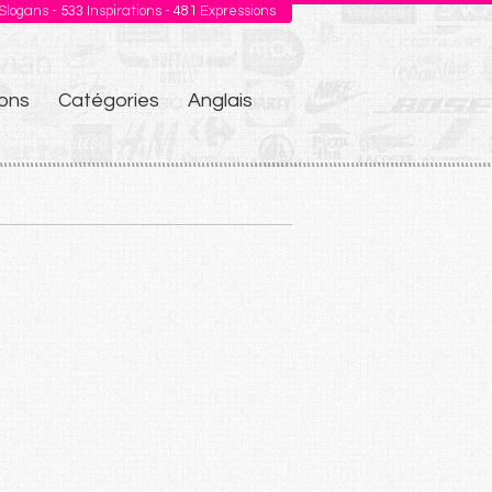
Slogans -
533
Inspirations -
481
Expressions
ons
Catégories
Anglais