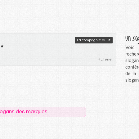
Un slo
La compagnie du lit
"
Voici
recher
#
Literie
sloga
confèr
de la
slogan
logans des marques