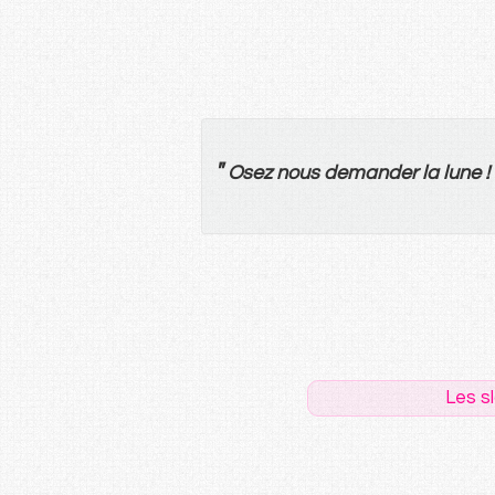
"
Osez
nous
demander
la
lune
!
Les s