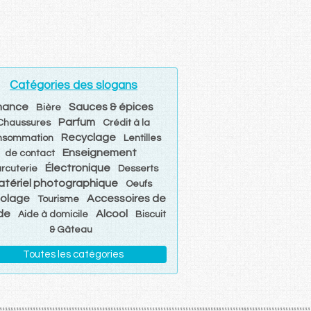
Catégories des slogans
nance
Sauces & épices
Bière
Parfum
Chaussures
Crédit à la
Recyclage
nsommation
Lentilles
Enseignement
de contact
Électronique
rcuterie
Desserts
atériel photographique
Oeufs
colage
Accessoires de
Tourisme
de
Alcool
Aide à domicile
Biscuit
& Gâteau
Toutes les catégories