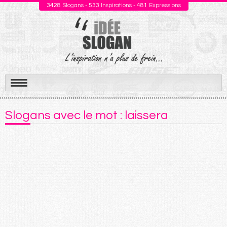
3428
Slogans -
533
Inspirations -
481
Expressions
Aller
au
Slogans avec le mot : laissera
contenu