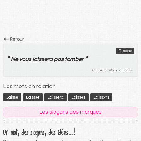
Rexona
"
"
Ne
vous
laissera
pas
tomber
#
Beauté
#
Soin du corps
Les mots en relation
Laisse
Laisser
Laissera
Laissez
Laissons
Les slogans des marques
Un mot, des slogans, des idées...!