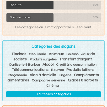
Beauté
50%
Soin du corps
50%
Les catégories où le mot apparaît le plus souvent.
Catégories des slogans
Piscines
Animaux
Jeux de
Menuiserie
Boisson
société
Transfert d'argent
Produits surgelés
Alcool
Confiserie & Bonbon
Crédit à la consommation
Télécommunications
Produits laitiers
Beurres
Aide à domicile
Compléments
Maçonnerie
Lingerie
alimentaires
Glaces & sorbets
Compagnie aérienne
Cinéma
Toutes les catégories