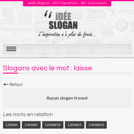
3428
Slogans -
533
Inspirations -
481
Expressions
Aller
au
Slogans avec le mot : laisse
contenu
Aucun slogan trouvé
Les mots en relation
Laisse
Laisser
Laissera
Laissez
Laissons