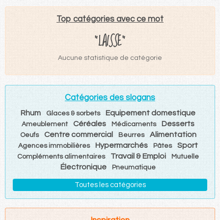
Top catégories avec ce mot
"LAISSE"
Aucune statistique de catégorie
Catégories des slogans
Rhum
Equipement domestique
Glaces & sorbets
Céréales
Desserts
Ameublement
Médicaments
Centre commercial
Alimentation
Oeufs
Beurres
Hypermarchés
Sport
Agences immobilières
Pâtes
Travail & Emploi
Compléments alimentaires
Mutuelle
Électronique
Pneumatique
Toutes les catégories