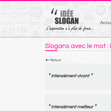
Aller
Accue
au
conten
Slogans avec le mot :
"
"
Intensément
vivant
"
"
Intensément
meilleur