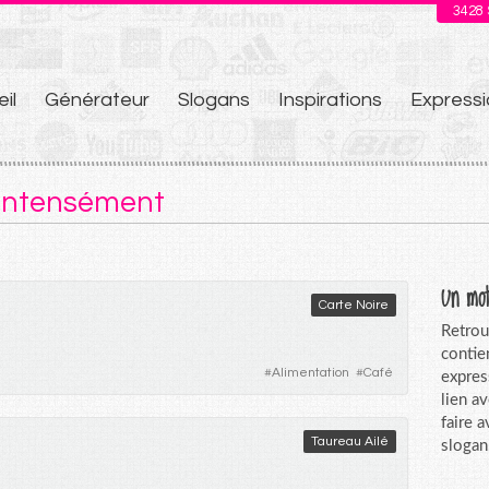
3428
il
Générateur
Slogans
Inspirations
Expressi
u
 intensément
Un mot
Carte Noire
Retrou
contie
#
Alimentation
#
Café
expres
lien a
faire 
Taureau Ailé
slogan