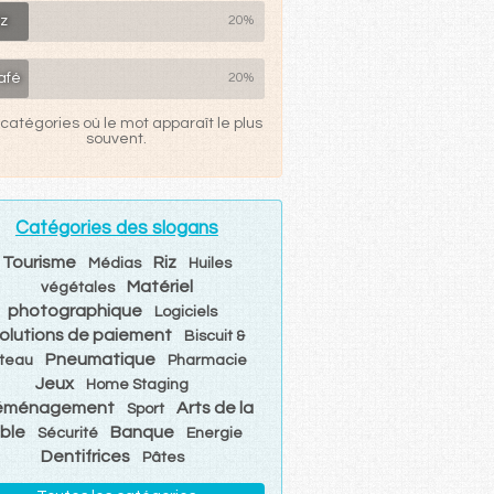
z
20%
afé
20%
catégories où le mot apparaît le plus
souvent.
Catégories des slogans
Tourisme
Riz
Médias
Huiles
Matériel
végétales
photographique
Logiciels
olutions de paiement
Biscuit &
Pneumatique
teau
Pharmacie
Jeux
Home Staging
éménagement
Arts de la
Sport
ble
Banque
Sécurité
Energie
Dentifrices
Pâtes