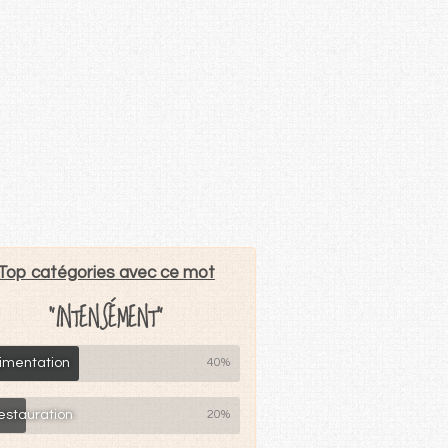
Top catégories avec ce mot
"INTENSÉMENT"
limentation
40%
estauration
20%