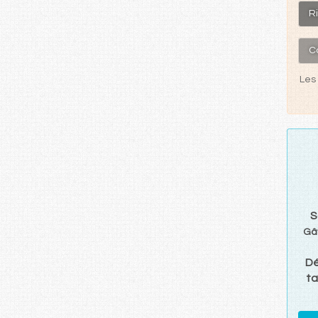
Ri
C
Les 
S
Gâ
D
ta