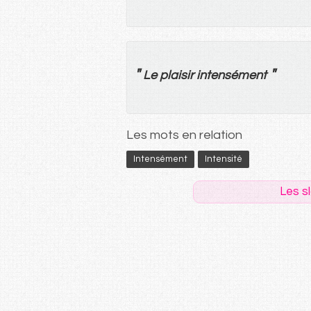
"
"
Le
plaisir
intensément
Les mots en relation
Intensément
Intensité
Les s