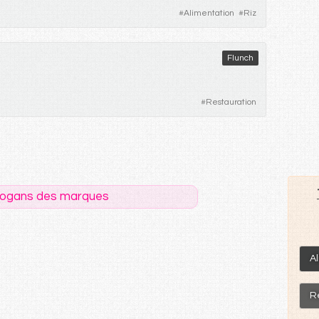
#
Alimentation
#
Riz
Flunch
#
Restauration
logans des marques
A
R