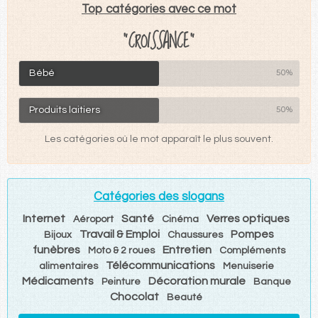
Top catégories avec ce mot
"CROISSANCE"
Bébé
50%
Produits laitiers
50%
Les catégories où le mot apparaît le plus souvent.
Catégories des slogans
Internet
Santé
Verres optiques
Aéroport
Cinéma
Travail & Emploi
Pompes
Bijoux
Chaussures
funèbres
Entretien
Moto & 2 roues
Compléments
Télécommunications
alimentaires
Menuiserie
Médicaments
Décoration murale
Peinture
Banque
Chocolat
Beauté