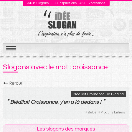
3428
Slogans -
533
Inspirations -
481
Expressions
Aller
au
Slogans avec le mot : croissance
contenu
Blédilait Croissance De Blédina
"
"
Blédilait
Croissance
,
y
'
en
a
là
dedans
!
#
Bébé
#
Produits laitiers
Les slogans des marques