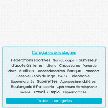
Catégories des slogans
Fédérations sportives
Fournisseur
Soin du corps
d'accès à Internet
Chaussures
Literie
Parcs de
Audition
Banque
loisirs
Concessionnaires
Transport
Lessive & soin du linge
Téléphonie
Oeufs
Supérettes
Supermarchés
Agences immobilières
Boulangerie & Patisserie
Opérateurs de téléphonie
Travail & Emploi
mobile
Hypermarchés
Toutes les catégories