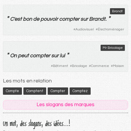
Brandt
"
"
C'
est
bon
de
pouvoir
compter
sur
Brandt.
#
Audiovisuel
#
Électroménager
Mr Bricolage
"
"
On
peut
compter
sur
lui
#
Bâtiment
#
Bricolage
#
Commerce
#
Maison
Les mots en relation
Compte
Comptent
Compter
Comptez
Les slogans des marques
Un mot, des slogans, des idées...!