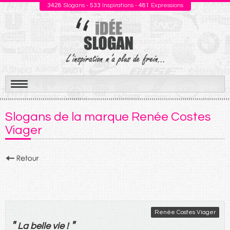
3428
Slogans -
533
Inspirations -
481
Expressions
Aller
au
Slogans de la marque Renée Costes
contenu
Viager
Renée Costes Viager
"
"
La
belle
vie
!