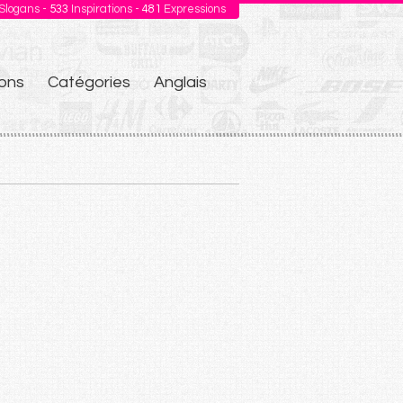
Slogans -
533
Inspirations -
481
Expressions
ons
Catégories
Anglais