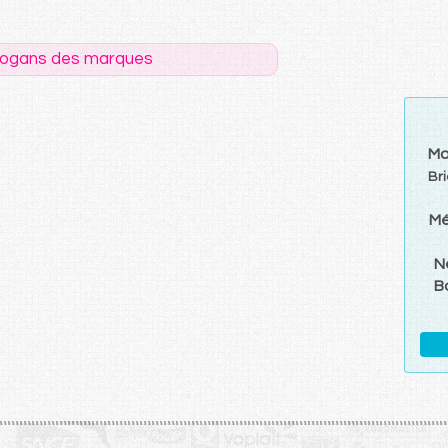
logans des marques
Ma
Br
Mé
N
B