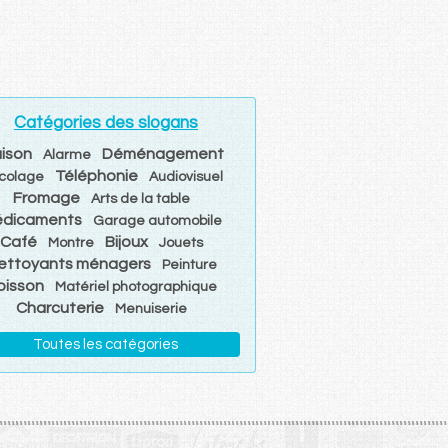
Catégories des slogans
ison
Déménagement
Alarme
Téléphonie
icolage
Audiovisuel
Fromage
Arts de la table
dicaments
Garage automobile
Café
Bijoux
Montre
Jouets
ettoyants ménagers
Peinture
oisson
Matériel photographique
Charcuterie
Menuiserie
Toutes les catégories