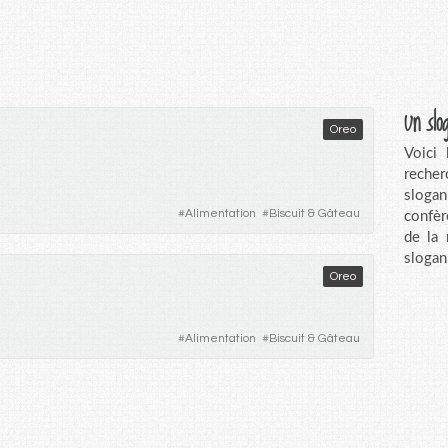
Un slo
Oreo
Voici
recher
sloga
#
Alimentation
#
Biscuit & Gâteau
confèr
de la
slogan
Oreo
#
Alimentation
#
Biscuit & Gâteau