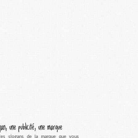
gan, une publicité, une marque
 les slogans de la marque que vous