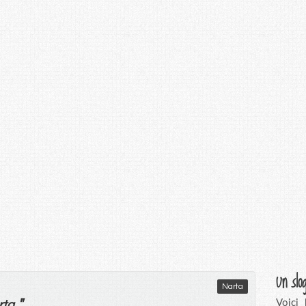
Un slo
Narta
"
Voici
rta