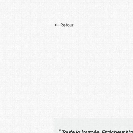
"
Toute
la
journée
,
Fraîcheur
Na