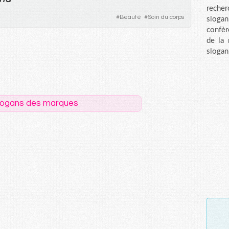
recher
#
Beauté
#
Soin du corps
sloga
confèr
de la
slogan
logans des marques