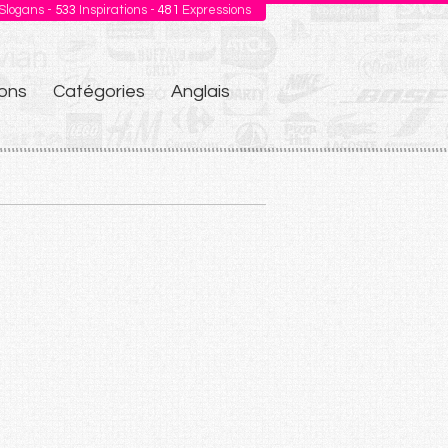
Slogans -
533
Inspirations -
481
Expressions
ons
Catégories
Anglais