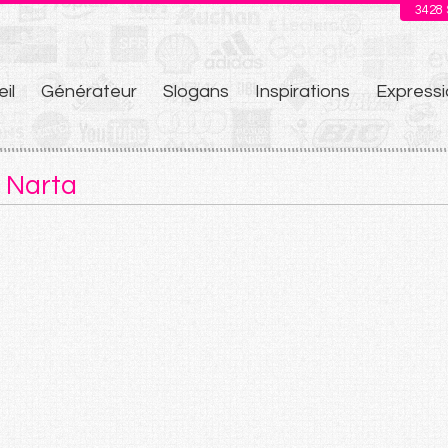
3428
il
Générateur
Slogans
Inspirations
Expressi
u
 Narta