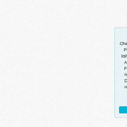
Ch
P
lai
A
F
N
D
H