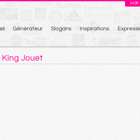
3428
il
Générateur
Slogans
Inspirations
Expressi
u
 King Jouet