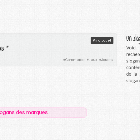
Un slo
King Jouet
"
Voici
ts
recher
#
Commerce
#
Jeux
#
Jouets
sloga
confèr
de la
slogan
logans des marques