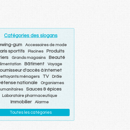
Catégories des slogans
ewing-gum
Accessoires de mode
aris sportifs
Produits
Piscines
tiers
Beauté
Grands magasins
Bâtiment
limentation
Voyage
ournisseur d'accès à Internet
TV
ettoyants ménagers
Drôle
éfense nationale
Organismes
Sauces & épices
umanitaires
Laboratoire pharmaceutique
Immobilier
Alarme
Toutes les catégories