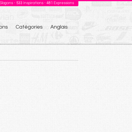
Slogans -
533
Inspirations -
481
Expressions
ons
Catégories
Anglais