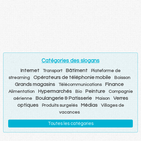
Catégories des slogans
Internet
Bâtiment
Transport
Plateforme de
Opérateurs de téléphonie mobile
streaming
Boisson
Grands magasins
Finance
Télécommunications
Hypermarchés
Peinture
Alimentation
Bio
Compagnie
Boulangerie & Patisserie
Verres
aérienne
Maison
optiques
Médias
Produits surgelés
Villages de
vacances
Toutes les catégories