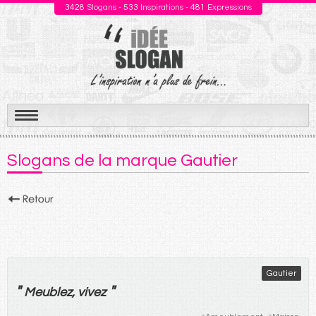
3428
Slogans -
533
Inspirations -
481
Expressions
Aller
au
Slogans de la marque Gautier
contenu
Gautier
"
"
Meublez
,
vivez