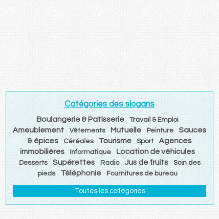
Catégories des slogans
Boulangerie & Patisserie
Travail & Emploi
Ameublement
Mutuelle
Sauces
Vêtements
Peinture
& épices
Tourisme
Agences
Céréales
Sport
immobilières
Location de véhicules
Informatique
Supérettes
Jus de fruits
Desserts
Radio
Soin des
Téléphonie
pieds
Fournitures de bureau
Toutes les catégories