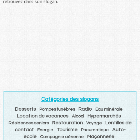
retrouvez dans son slogan.
Catégories des slogans
Desserts
Radio
Pompes funèbres
Eau minérale
Location de vacances
Hypermarchés
Alcool
Restauration
Lentilles de
Résidences seniors
Voyage
contact
Tourisme
Auto-
Energie
Pneumatique
école
Maçonnerie
Compagnie aérienne