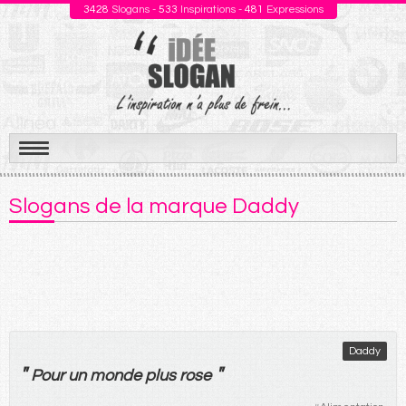
3428
Slogans -
533
Inspirations -
481
Expressions
Aller
au
Slogans de la marque Daddy
contenu
Daddy
"
"
Pour
un
monde
plus
rose