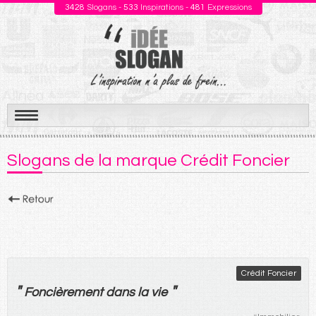
3428
Slogans -
533
Inspirations -
481
Expressions
Aller
au
Slogans de la marque Crédit Foncier
contenu
Crédit Foncier
"
"
Foncièrement
dans
la
vie