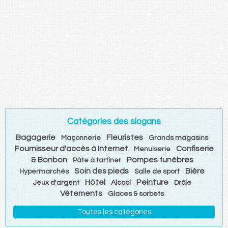
Catégories des slogans
Bagagerie
Fleuristes
Maçonnerie
Grands magasins
Fournisseur d'accès à Internet
Confiserie
Menuiserie
& Bonbon
Pompes funèbres
Pâte à tartiner
Soin des pieds
Bière
Hypermarchés
Salle de sport
Hôtel
Peinture
Jeux d'argent
Alcool
Drôle
Vêtements
Glaces & sorbets
Toutes les catégories