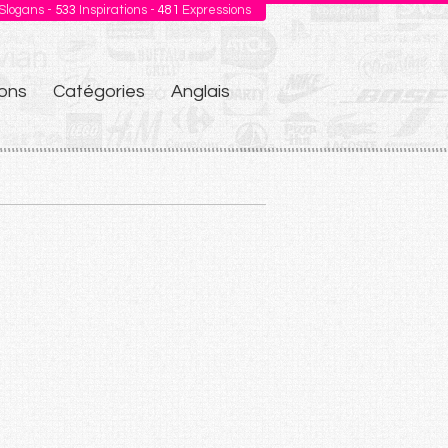
Slogans -
533
Inspirations -
481
Expressions
ons
Catégories
Anglais