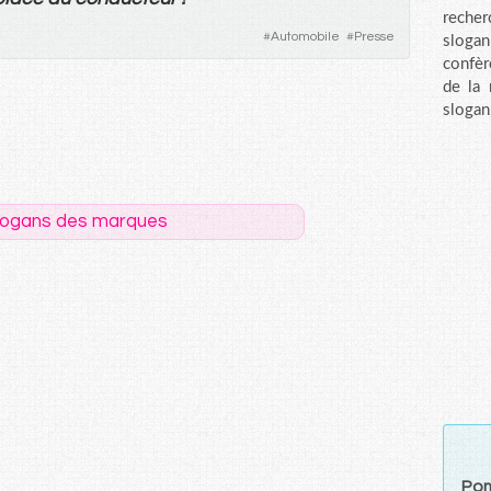
recher
#
Automobile
#
Presse
sloga
confèr
de la
slogan
logans des marques
Pom