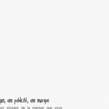
gan, une publicité, une marque
 les slogans de la marque que vous