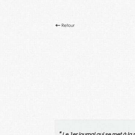
"
Le
1er journal qui
se
met
à
la
p