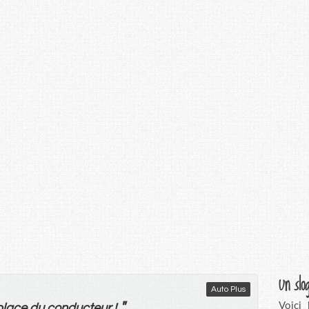
Un slo
Auto Plus
"
Voici
lace
du
conducteur !