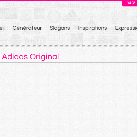
3428
il
Générateur
Slogans
Inspirations
Expressi
u
 Adidas Original