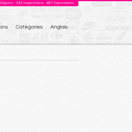
Slogans -
533
Inspirations -
481
Expressions
ons
Catégories
Anglais