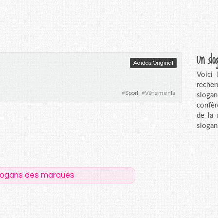
Un slo
Adidas Original
Voici
recher
#
Sport
#
Vêtements
sloga
confèr
de la
slogan
logans des marques