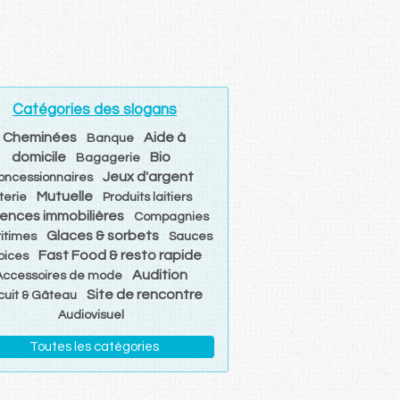
Catégories des slogans
Cheminées
Aide à
Banque
domicile
Bio
Bagagerie
Jeux d'argent
oncessionnaires
Mutuelle
iterie
Produits laitiers
ences immobilières
Compagnies
Glaces & sorbets
itimes
Sauces
Fast Food & resto rapide
pices
Audition
Accessoires de mode
Site de rencontre
cuit & Gâteau
Audiovisuel
Toutes les catégories