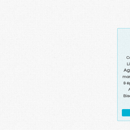
C
L
Ag
mar
& é
Bis