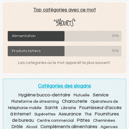
Top catégories avec ce mot
"YAOURTS"
Alimentation
50%
Produits laitiers
50%
Les catégories où le mot apparaît le plus souvent.
Catégories des slogans
Hygiène bucco-dentaire
Service
Mutuelle
Charcuterie
Plateforme de streaming
Opérateurs de
Santé
Fournisseur d'accès
téléphonie mobile
Librairie
à Internet
Assurance
Fournitures
Supérettes
Thé
de bureau
Pâtes
Centre commercial
Cheminées
Drôle
Compléments alimentaires
Alcool
Agences