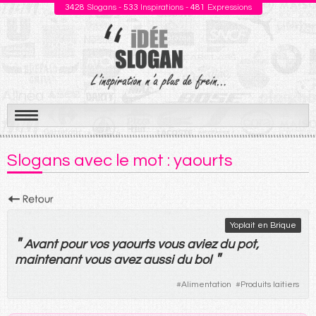
3428
Slogans -
533
Inspirations -
481
Expressions
Aller
au
Slogans avec le mot : yaourts
contenu
Yoplait en Brique
"
Avant
pour
vos
yaourts
vous
aviez
du
pot
,
"
maintenant
vous
avez
aussi
du
bol
#
Alimentation
#
Produits laitiers