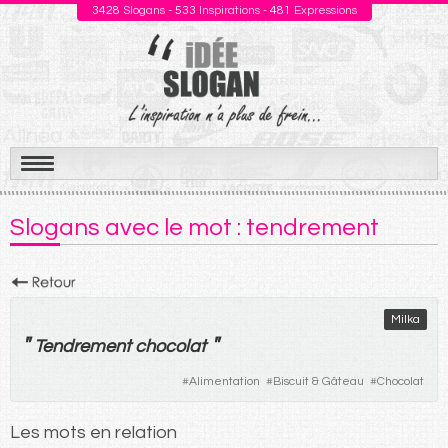
3428
Slogans -
533
Inspirations -
481
Expressions
Aller
au
Slogans avec le mot : tendrement
contenu
Milka
"
"
Tendrement
chocolat
#
Alimentation
#
Biscuit & Gâteau
#
Chocolat
Les mots en relation