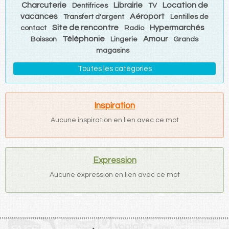
Charcuterie
Librairie
Location de
Dentifrices
TV
vacances
Aéroport
Transfert d'argent
Lentilles de
Site de rencontre
Hypermarchés
contact
Radio
Téléphonie
Amour
Boisson
Lingerie
Grands
magasins
Toutes les catégories
Inspiration
Aucune inspiration en lien avec ce mot
Expression
Aucune expression en lien avec ce mot